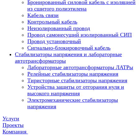
Бронированный силовой кабель с изоляцией
из сшитого полиэтилена
Кабель связи
Контрольный кабель
Неизолированный провод
Провод самонесущий изолированный СИП
Провод установочный
Сигнально-блокировочный кабель
Стабилизаторы напряжения и лабораторные
автотрансформаторы
Лабораторные автотрансформаторы ЛАТРы
Релейные стабилизаторы напряжения
Тиристорные стабилизаторы напряжения
Устройства защиты от отгорания нуля и
высокого напряжения
Электромеханические стабилизаторы
напряжения
Услуги
Проекты
Компания