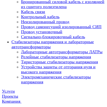
Бронированный силовой кабель с изоляцией
из сшитого полиэтилена
Кабель связи
Контрольный кабель
Неизолированный провод
Провод самонесущий изолированный СИП
Провод установочный
Сигнально-блокировочный кабель
Стабилизаторы напряжения и лабораторные
автотрансформаторы
Лабораторные автотрансформаторы ЛАТРы
Релейные стабилизаторы напряжения
Тиристорные стабилизаторы напряжения
Устройства защиты от отгорания нуля и
высокого напряжения
Электромеханические стабилизаторы
напряжения
Услуги
Проекты
Компания