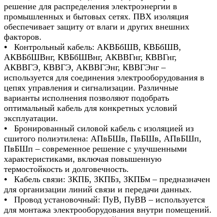
решение для распределения электроэнергии в
промышленных и бытовых сетях. ПВХ изоляция
обеспечивает защиту от влаги и других внешних
факторов.
⦁ Контрольный кабель: АКВБбШВ, КВБбШВ,
АКВБбШВнг, КВБбШВнг, АКВВГнг, КВВГнг,
АКВВГЭ, КВВГЭ, АКВВГЭнг, КВВГЭнг –
используется для соединения электрооборудования в
цепях управления и сигнализации. Различные
варианты исполнения позволяют подобрать
оптимальный кабель для конкретных условий
эксплуатации.
⦁ Бронированный силовой кабель с изоляцией из
сшитого полиэтилена: АПвБШв, ПвБШв, АПвБШп,
ПвБШп – современное решение с улучшенными
характеристиками, включая повышенную
термостойкость и долговечность.
⦁ Кабель связи: ЗКПБ, ЗКПБз, ЗКПБм – предназначен
для организации линий связи и передачи данных.
⦁ Провод установочный: ПуВ, ПуВВ – используется
для монтажа электрооборудования внутри помещений.