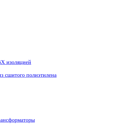
ВХ изоляцией
из сшитого полиэтилена
рансформаторы