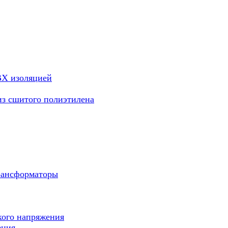
ВХ изоляцией
из сшитого полиэтилена
рансформаторы
кого напряжения
ения