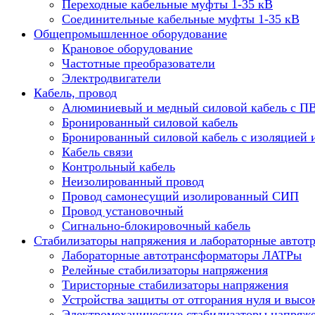
Переходные кабельные муфты 1-35 кВ
Соединительные кабельные муфты 1-35 кВ
Общепромышленное оборудование
Крановое оборудование
Частотные преобразователи
Электродвигатели
Кабель, провод
Алюминиевый и медный силовой кабель с П
Бронированный силовой кабель
Бронированный силовой кабель с изоляцией 
Кабель связи
Контрольный кабель
Неизолированный провод
Провод самонесущий изолированный СИП
Провод установочный
Сигнально-блокировочный кабель
Стабилизаторы напряжения и лабораторные автот
Лабораторные автотрансформаторы ЛАТРы
Релейные стабилизаторы напряжения
Тиристорные стабилизаторы напряжения
Устройства защиты от отгорания нуля и высо
Электромеханические стабилизаторы напряж