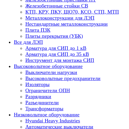
Железобетонные стойки СВ
КТП, КРУ, ПКУ, ЩО70, КСО, СТП, МТП
Металлоконструкции для ЛЭП
Нестандартные металлоконструкции
Плита ПЗК
Плиты перекрытия (УБК)
Все для ЛЭП
Арматура для СИП до 1 кВ
Арматура для СИП до 35 кВ
Инструмент для монтажа СИП
Высоковольтное оборудование
Выключатели нагрузки
Высоковольтные предохранители
Изоляторы
Ограничители ОПН
Разрядники
Разъединители
Трансформаторы
Низковольтное оборудование
Hyundai Heavy Industries
Автоматические выключатели