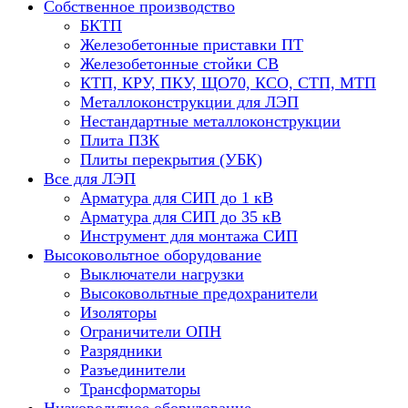
Собственное производство
БКТП
Железобетонные приставки ПТ
Железобетонные стойки СВ
КТП, КРУ, ПКУ, ЩО70, КСО, СТП, МТП
Металлоконструкции для ЛЭП
Нестандартные металлоконструкции
Плита ПЗК
Плиты перекрытия (УБК)
Все для ЛЭП
Арматура для СИП до 1 кВ
Арматура для СИП до 35 кВ
Инструмент для монтажа СИП
Высоковольтное оборудование
Выключатели нагрузки
Высоковольтные предохранители
Изоляторы
Ограничители ОПН
Разрядники
Разъединители
Трансформаторы