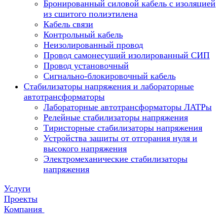
Бронированный силовой кабель с изоляцией
из сшитого полиэтилена
Кабель связи
Контрольный кабель
Неизолированный провод
Провод самонесущий изолированный СИП
Провод установочный
Сигнально-блокировочный кабель
Стабилизаторы напряжения и лабораторные
автотрансформаторы
Лабораторные автотрансформаторы ЛАТРы
Релейные стабилизаторы напряжения
Тиристорные стабилизаторы напряжения
Устройства защиты от отгорания нуля и
высокого напряжения
Электромеханические стабилизаторы
напряжения
Услуги
Проекты
Компания