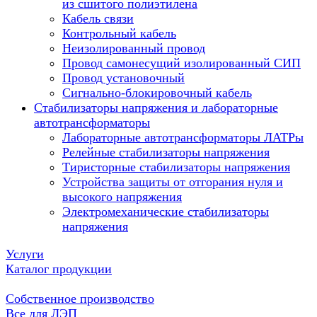
из сшитого полиэтилена
Кабель связи
Контрольный кабель
Неизолированный провод
Провод самонесущий изолированный СИП
Провод установочный
Сигнально-блокировочный кабель
Стабилизаторы напряжения и лабораторные
автотрансформаторы
Лабораторные автотрансформаторы ЛАТРы
Релейные стабилизаторы напряжения
Тиристорные стабилизаторы напряжения
Устройства защиты от отгорания нуля и
высокого напряжения
Электромеханические стабилизаторы
напряжения
Услуги
Каталог продукции
Собственное производство
Все для ЛЭП