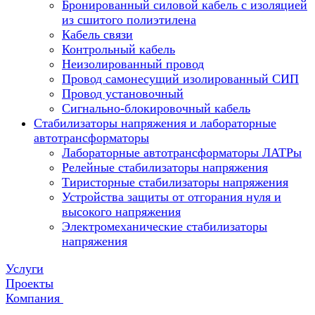
Бронированный силовой кабель с изоляцией
из сшитого полиэтилена
Кабель связи
Контрольный кабель
Неизолированный провод
Провод самонесущий изолированный СИП
Провод установочный
Сигнально-блокировочный кабель
Стабилизаторы напряжения и лабораторные
автотрансформаторы
Лабораторные автотрансформаторы ЛАТРы
Релейные стабилизаторы напряжения
Тиристорные стабилизаторы напряжения
Устройства защиты от отгорания нуля и
высокого напряжения
Электромеханические стабилизаторы
напряжения
Услуги
Проекты
Компания