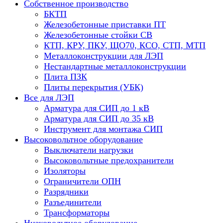
Собственное производство
БКТП
Железобетонные приставки ПТ
Железобетонные стойки СВ
КТП, КРУ, ПКУ, ЩО70, КСО, СТП, МТП
Металлоконструкции для ЛЭП
Нестандартные металлоконструкции
Плита ПЗК
Плиты перекрытия (УБК)
Все для ЛЭП
Арматура для СИП до 1 кВ
Арматура для СИП до 35 кВ
Инструмент для монтажа СИП
Высоковольтное оборудование
Выключатели нагрузки
Высоковольтные предохранители
Изоляторы
Ограничители ОПН
Разрядники
Разъединители
Трансформаторы