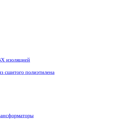
ВХ изоляцией
из сшитого полиэтилена
рансформаторы