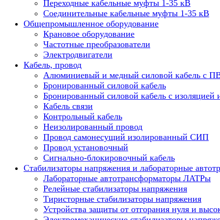
Переходные кабельные муфты 1-35 кВ
Соединительные кабельные муфты 1-35 кВ
Общепромышленное оборудование
Крановое оборудование
Частотные преобразователи
Электродвигатели
Кабель, провод
Алюминиевый и медный силовой кабель с П
Бронированный силовой кабель
Бронированный силовой кабель с изоляцией 
Кабель связи
Контрольный кабель
Неизолированный провод
Провод самонесущий изолированный СИП
Провод установочный
Сигнально-блокировочный кабель
Стабилизаторы напряжения и лабораторные автот
Лабораторные автотрансформаторы ЛАТРы
Релейные стабилизаторы напряжения
Тиристорные стабилизаторы напряжения
Устройства защиты от отгорания нуля и высо
Электромеханические стабилизаторы напряж