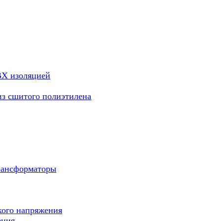
ВХ изоляцией
из сшитого полиэтилена
рансформаторы
кого напряжения
ения