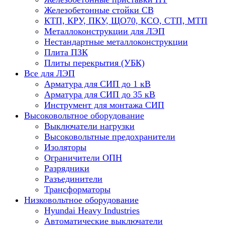
Железобетонные стойки СВ
КТП, КРУ, ПКУ, ЩО70, КСО, СТП, МТП
Металлоконструкции для ЛЭП
Нестандартные металлоконструкции
Плита ПЗК
Плиты перекрытия (УБК)
Все для ЛЭП
Арматура для СИП до 1 кВ
Арматура для СИП до 35 кВ
Инструмент для монтажа СИП
Высоковольтное оборудование
Выключатели нагрузки
Высоковольтные предохранители
Изоляторы
Ограничители ОПН
Разрядники
Разъединители
Трансформаторы
Низковольтное оборудование
Hyundai Heavy Industries
Автоматические выключатели