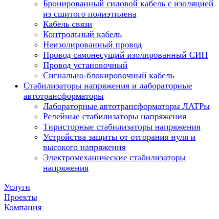
Бронированный силовой кабель с изоляцией
из сшитого полиэтилена
Кабель связи
Контрольный кабель
Неизолированный провод
Провод самонесущий изолированный СИП
Провод установочный
Сигнально-блокировочный кабель
Стабилизаторы напряжения и лабораторные
автотрансформаторы
Лабораторные автотрансформаторы ЛАТРы
Релейные стабилизаторы напряжения
Тиристорные стабилизаторы напряжения
Устройства защиты от отгорания нуля и
высокого напряжения
Электромеханические стабилизаторы
напряжения
Услуги
Проекты
Компания