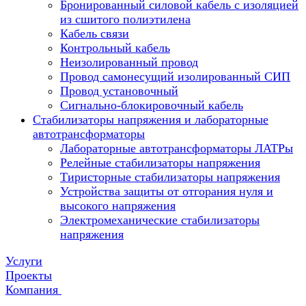
Бронированный силовой кабель с изоляцией
из сшитого полиэтилена
Кабель связи
Контрольный кабель
Неизолированный провод
Провод самонесущий изолированный СИП
Провод установочный
Сигнально-блокировочный кабель
Стабилизаторы напряжения и лабораторные
автотрансформаторы
Лабораторные автотрансформаторы ЛАТРы
Релейные стабилизаторы напряжения
Тиристорные стабилизаторы напряжения
Устройства защиты от отгорания нуля и
высокого напряжения
Электромеханические стабилизаторы
напряжения
Услуги
Проекты
Компания