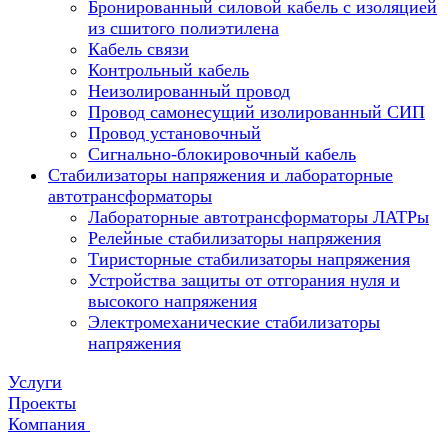
Бронированный силовой кабель с изоляцией
из сшитого полиэтилена
Кабель связи
Контрольный кабель
Неизолированный провод
Провод самонесущий изолированный СИП
Провод установочный
Сигнально-блокировочный кабель
Стабилизаторы напряжения и лабораторные
автотрансформаторы
Лабораторные автотрансформаторы ЛАТРы
Релейные стабилизаторы напряжения
Тиристорные стабилизаторы напряжения
Устройства защиты от отгорания нуля и
высокого напряжения
Электромеханические стабилизаторы
напряжения
Услуги
Проекты
Компания