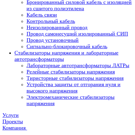
Бронированный силовой кабель с изоляцией
из сшитого полиэтилена
Кабель связи
Контрольный кабель
Неизолированный провод
Провод самонесущий изолированный СИП
Провод установочный
Сигнально-блокировочный кабель
Стабилизаторы напряжения и лабораторные
автотрансформаторы
Лабораторные автотрансформаторы ЛАТРы
Релейные стабилизаторы напряжения
Тиристорные стабилизаторы напряжения
Устройства защиты от отгорания нуля и
высокого напряжения
Электромеханические стабилизаторы
напряжения
Услуги
Проекты
Компания