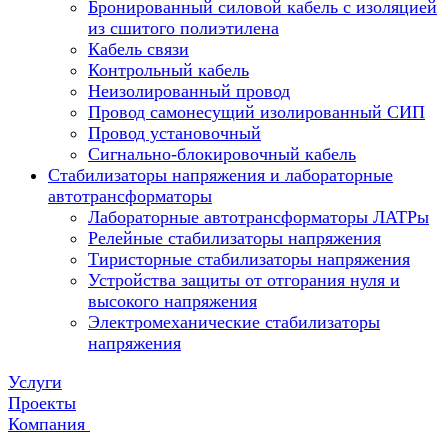
Бронированный силовой кабель с изоляцией
из сшитого полиэтилена
Кабель связи
Контрольный кабель
Неизолированный провод
Провод самонесущий изолированный СИП
Провод установочный
Сигнально-блокировочный кабель
Стабилизаторы напряжения и лабораторные
автотрансформаторы
Лабораторные автотрансформаторы ЛАТРы
Релейные стабилизаторы напряжения
Тиристорные стабилизаторы напряжения
Устройства защиты от отгорания нуля и
высокого напряжения
Электромеханические стабилизаторы
напряжения
Услуги
Проекты
Компания