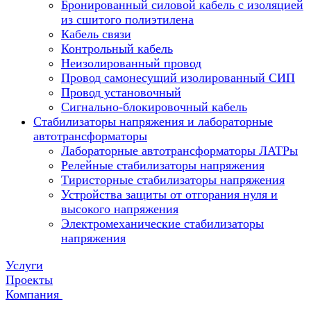
Бронированный силовой кабель с изоляцией
из сшитого полиэтилена
Кабель связи
Контрольный кабель
Неизолированный провод
Провод самонесущий изолированный СИП
Провод установочный
Сигнально-блокировочный кабель
Стабилизаторы напряжения и лабораторные
автотрансформаторы
Лабораторные автотрансформаторы ЛАТРы
Релейные стабилизаторы напряжения
Тиристорные стабилизаторы напряжения
Устройства защиты от отгорания нуля и
высокого напряжения
Электромеханические стабилизаторы
напряжения
Услуги
Проекты
Компания