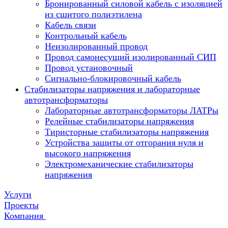
Бронированный силовой кабель с изоляцией
из сшитого полиэтилена
Кабель связи
Контрольный кабель
Неизолированный провод
Провод самонесущий изолированный СИП
Провод установочный
Сигнально-блокировочный кабель
Стабилизаторы напряжения и лабораторные
автотрансформаторы
Лабораторные автотрансформаторы ЛАТРы
Релейные стабилизаторы напряжения
Тиристорные стабилизаторы напряжения
Устройства защиты от отгорания нуля и
высокого напряжения
Электромеханические стабилизаторы
напряжения
Услуги
Проекты
Компания