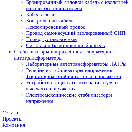
Бронированный силовой кабель с изоляцией
из сшитого полиэтилена
Кабель связи
Контрольный кабель
Неизолированный провод
Провод самонесущий изолированный СИП
Провод установочный
Сигнально-блокировочный кабель
Стабилизаторы напряжения и лабораторные
автотрансформаторы
Лабораторные автотрансформаторы ЛАТРы
Релейные стабилизаторы напряжения
Тиристорные стабилизаторы напряжения
Устройства защиты от отгорания нуля и
высокого напряжения
Электромеханические стабилизаторы
напряжения
Услуги
Проекты
Компания