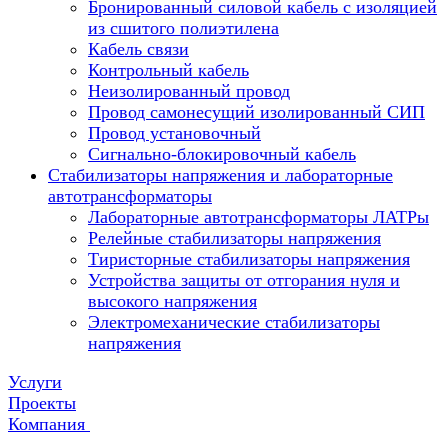
Бронированный силовой кабель с изоляцией
из сшитого полиэтилена
Кабель связи
Контрольный кабель
Неизолированный провод
Провод самонесущий изолированный СИП
Провод установочный
Сигнально-блокировочный кабель
Стабилизаторы напряжения и лабораторные
автотрансформаторы
Лабораторные автотрансформаторы ЛАТРы
Релейные стабилизаторы напряжения
Тиристорные стабилизаторы напряжения
Устройства защиты от отгорания нуля и
высокого напряжения
Электромеханические стабилизаторы
напряжения
Услуги
Проекты
Компания