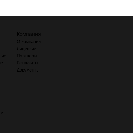
Компания
О компании
Лицензии
ние
Партнеры
ие
Реквизиты
Документы
 и