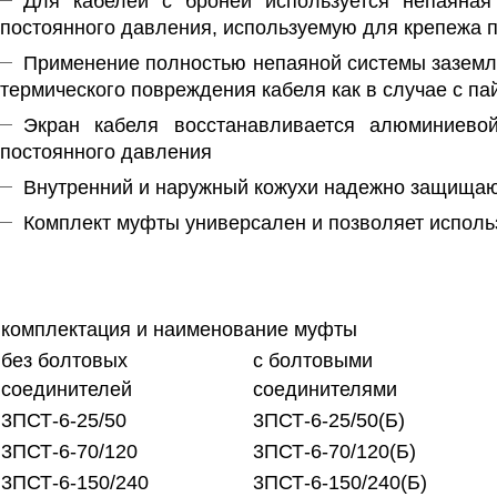
Для кабелей с броней используется непаяная
постоянного давления, используемую для крепежа 
Применение полностью непаяной системы заземл
термического повреждения кабеля как в случае с па
Экран кабеля восстанавливается алюминиев
постоянного давления
Внутренний и наружный кожухи надежно защищаю
Комплект муфты универсален и позволяет использ
комплектация и наименование муфты
без болтовых
с болтовыми
соединителей
соединителями
3ПСТ-6-25/50
3ПСТ-6-25/50(Б)
3ПСТ-6-70/120
3ПСТ-6-70/120(Б)
3ПСТ-6-150/240
3ПСТ-6-150/240(Б)