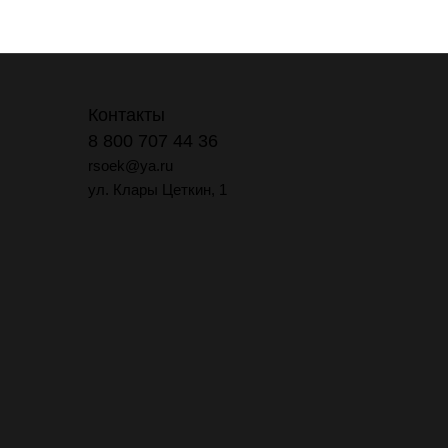
Контакты
8 800 707 44 36
rsoek@ya.ru
ул. Клары Цеткин, 1