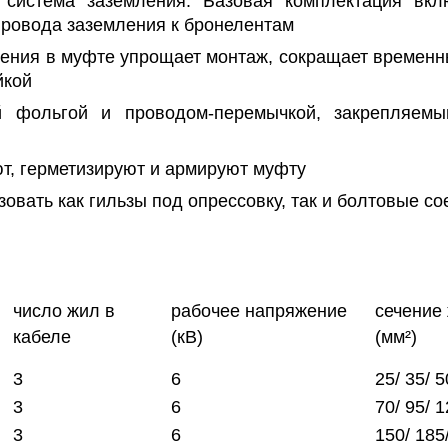
 система заземления. Базовая комплектация вк
провода заземления к бронелентам
ения в муфте упрощает монтаж, сокращает временны
йкой
ой фольгой и проводом-перемычкой, закрепляе
т, герметизируют и армируют муфту
овать как гильзы под опрессовку, так и болтовые с
число жил в
рабочее напряжение
сечение
кабеле
(кВ)
(мм²)
3
6
25/ 35/ 5
3
6
70/ 95/ 
3
6
150/ 185