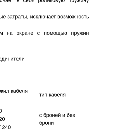
лючает в себя роликовую пружину
е затраты, исключает возможность
мым на экране с помощью пружин
оединители
 жил кабеля
тип кабеля
0
с броней и без
120
брони
/ 240