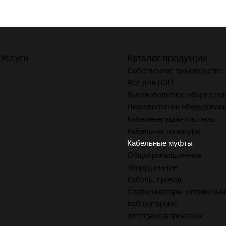
Услуги
Каталог продукции
Собственное производство
Все для ЛЭП
Высоковольтное оборудова
Низковольтное оборудован
Кабеленесущие системы
Кабельная арматура
Кабельные муфты
Общепромышленное
оборудование
Кабель, провод
Стабилизаторы напряжения
лабораторные
автотрансформаторы