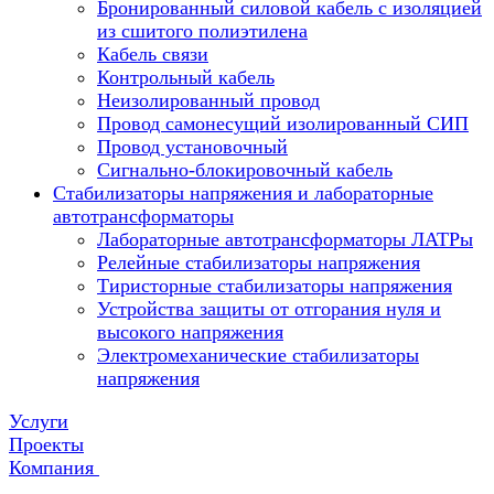
Бронированный силовой кабель с изоляцией
из сшитого полиэтилена
Кабель связи
Контрольный кабель
Неизолированный провод
Провод самонесущий изолированный СИП
Провод установочный
Сигнально-блокировочный кабель
Стабилизаторы напряжения и лабораторные
автотрансформаторы
Лабораторные автотрансформаторы ЛАТРы
Релейные стабилизаторы напряжения
Тиристорные стабилизаторы напряжения
Устройства защиты от отгорания нуля и
высокого напряжения
Электромеханические стабилизаторы
напряжения
Услуги
Проекты
Компания