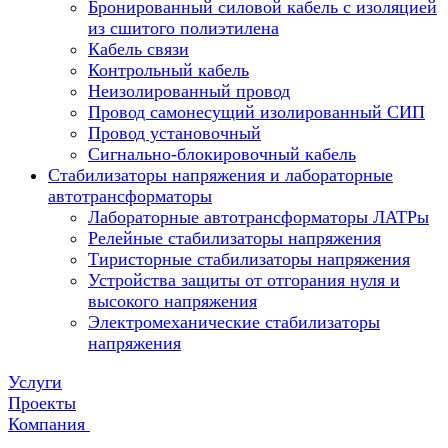
Бронированный силовой кабель с изоляцией
из сшитого полиэтилена
Кабель связи
Контрольный кабель
Неизолированный провод
Провод самонесущий изолированный СИП
Провод установочный
Сигнально-блокировочный кабель
Стабилизаторы напряжения и лабораторные
автотрансформаторы
Лабораторные автотрансформаторы ЛАТРы
Релейные стабилизаторы напряжения
Тиристорные стабилизаторы напряжения
Устройства защиты от отгорания нуля и
высокого напряжения
Электромеханические стабилизаторы
напряжения
Услуги
Проекты
Компания