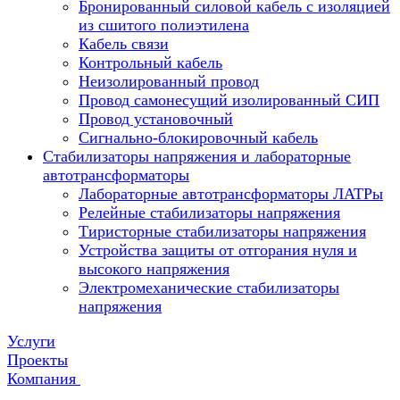
Бронированный силовой кабель с изоляцией
из сшитого полиэтилена
Кабель связи
Контрольный кабель
Неизолированный провод
Провод самонесущий изолированный СИП
Провод установочный
Сигнально-блокировочный кабель
Стабилизаторы напряжения и лабораторные
автотрансформаторы
Лабораторные автотрансформаторы ЛАТРы
Релейные стабилизаторы напряжения
Тиристорные стабилизаторы напряжения
Устройства защиты от отгорания нуля и
высокого напряжения
Электромеханические стабилизаторы
напряжения
Услуги
Проекты
Компания