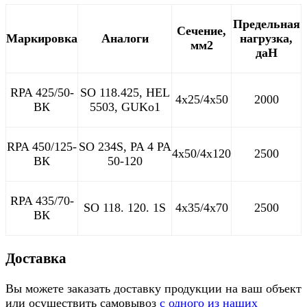
Предельная
Сечение,
Маркировка
Аналоги
нагрузка,
мм2
даН
RPA 425/50-
SO 118.425, HEL
4х25/4х50
2000
ВК
5503, GUKo1
RPA 450/125-
SO 234S, PA 4 РА
4х50/4х120
2500
ВК
50-120
RPA 435/70-
SO 118. 120. 1S
4х35/4х70
2500
ВК
Доставка
Вы можете заказать доставку продукции на ваш объект
или осуществить самовывоз
с одного из наших