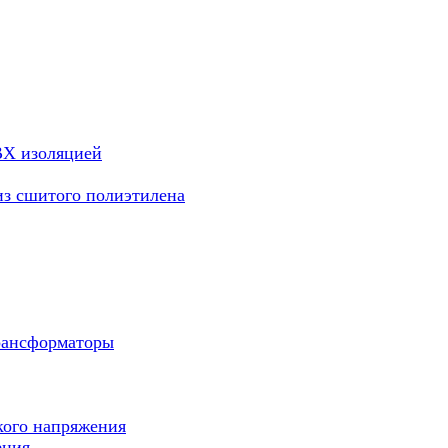
ВХ изоляцией
из сшитого полиэтилена
рансформаторы
кого напряжения
ения