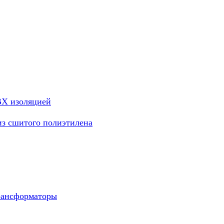
ВХ изоляцией
из сшитого полиэтилена
рансформаторы