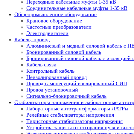
Переходные кабельные муфты 1-35 кВ
Соединительные кабельные муфты 1-35 кВ
Общепромышленное оборудование
Крановое оборудование
Частотные преобразователи
Электродвигатели
Кабель, провод
Алюминиевый и медный силовой кабель с П
Бронированный силовой кабель
Бронированный силовой кабель с изоляцией 
Кабель связи
Контрольный кабель
Неизолированный провод
Провод самонесущий изолированный СИП
Провод установочный
Сигнально-блокировочный кабель
Стабилизаторы напряжения и лабораторные автот
Лабораторные автотрансформаторы ЛАТРы
Релейные стабилизаторы напряжения
Тиристорные стабилизаторы напряжения
Устройства защиты от отгорания нуля и высо
Электромеханические стабилизаторы напряж