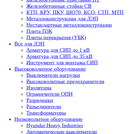
Железобетонные стойки СВ
КТП, КРУ, ПКУ, ЩО70, КСО, СТП, МТП
Металлоконструкции для ЛЭП
Нестандартные металлоконструкции
Плита ПЗК
Плиты перекрытия (УБК)
Все для ЛЭП
Арматура для СИП до 1 кВ
Арматура для СИП до 35 кВ
Инструмент для монтажа СИП
Высоковольтное оборудование
Выключатели нагрузки
Высоковольтные предохранители
Изоляторы
Ограничители ОПН
Разрядники
Разъединители
Трансформаторы
Низковольтное оборудование
Hyundai Heavy Industries
Автоматические выключатели