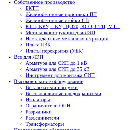
Собственное производство
БКТП
Железобетонные приставки ПТ
Железобетонные стойки СВ
КТП, КРУ, ПКУ, ЩО70, КСО, СТП, МТП
Металлоконструкции для ЛЭП
Нестандартные металлоконструкции
Плита ПЗК
Плиты перекрытия (УБК)
Все для ЛЭП
Арматура для СИП до 1 кВ
Арматура для СИП до 35 кВ
Инструмент для монтажа СИП
Высоковольтное оборудование
Выключатели нагрузки
Высоковольтные предохранители
Изоляторы
Ограничители ОПН
Разрядники
Разъединители
Трансформаторы