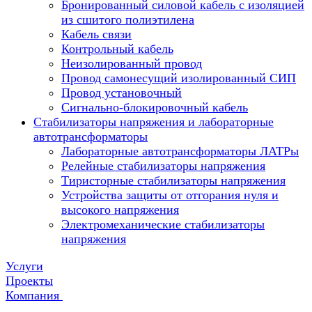
Бронированный силовой кабель с изоляцией
из сшитого полиэтилена
Кабель связи
Контрольный кабель
Неизолированный провод
Провод самонесущий изолированный СИП
Провод установочный
Сигнально-блокировочный кабель
Стабилизаторы напряжения и лабораторные
автотрансформаторы
Лабораторные автотрансформаторы ЛАТРы
Релейные стабилизаторы напряжения
Тиристорные стабилизаторы напряжения
Устройства защиты от отгорания нуля и
высокого напряжения
Электромеханические стабилизаторы
напряжения
Услуги
Проекты
Компания