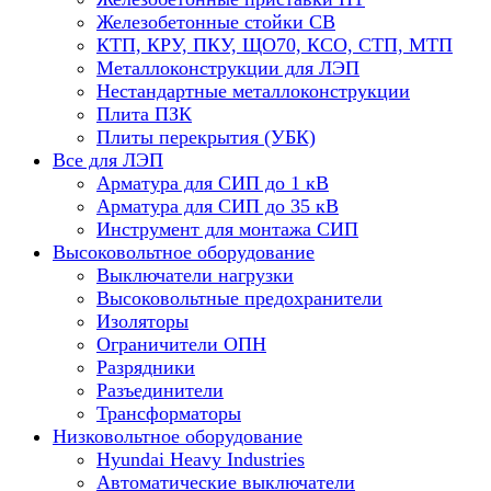
Железобетонные стойки СВ
КТП, КРУ, ПКУ, ЩО70, КСО, СТП, МТП
Металлоконструкции для ЛЭП
Нестандартные металлоконструкции
Плита ПЗК
Плиты перекрытия (УБК)
Все для ЛЭП
Арматура для СИП до 1 кВ
Арматура для СИП до 35 кВ
Инструмент для монтажа СИП
Высоковольтное оборудование
Выключатели нагрузки
Высоковольтные предохранители
Изоляторы
Ограничители ОПН
Разрядники
Разъединители
Трансформаторы
Низковольтное оборудование
Hyundai Heavy Industries
Автоматические выключатели