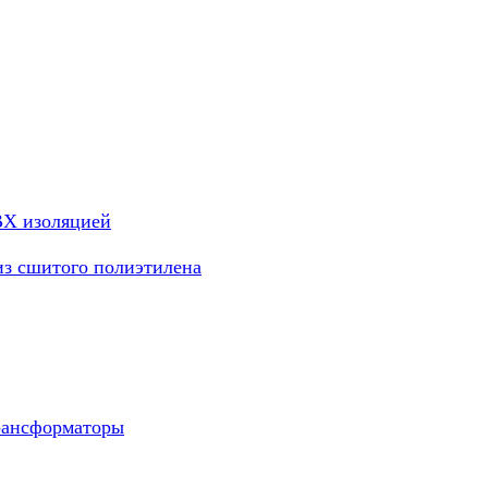
ВХ изоляцией
из сшитого полиэтилена
рансформаторы