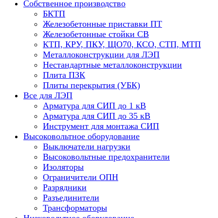
Собственное производство
БКТП
Железобетонные приставки ПТ
Железобетонные стойки СВ
КТП, КРУ, ПКУ, ЩО70, КСО, СТП, МТП
Металлоконструкции для ЛЭП
Нестандартные металлоконструкции
Плита ПЗК
Плиты перекрытия (УБК)
Все для ЛЭП
Арматура для СИП до 1 кВ
Арматура для СИП до 35 кВ
Инструмент для монтажа СИП
Высоковольтное оборудование
Выключатели нагрузки
Высоковольтные предохранители
Изоляторы
Ограничители ОПН
Разрядники
Разъединители
Трансформаторы