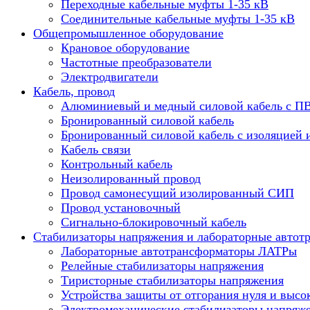
Переходные кабельные муфты 1-35 кВ
Соединительные кабельные муфты 1-35 кВ
Общепромышленное оборудование
Крановое оборудование
Частотные преобразователи
Электродвигатели
Кабель, провод
Алюминиевый и медный силовой кабель с П
Бронированный силовой кабель
Бронированный силовой кабель с изоляцией 
Кабель связи
Контрольный кабель
Неизолированный провод
Провод самонесущий изолированный СИП
Провод установочный
Сигнально-блокировочный кабель
Стабилизаторы напряжения и лабораторные автот
Лабораторные автотрансформаторы ЛАТРы
Релейные стабилизаторы напряжения
Тиристорные стабилизаторы напряжения
Устройства защиты от отгорания нуля и высо
Электромеханические стабилизаторы напряж