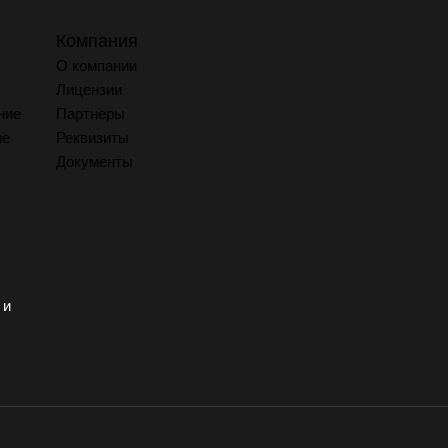
Компания
О компании
Лицензии
ние
Партнеры
ие
Реквизиты
Документы
 и