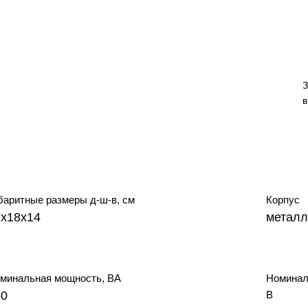
З
в
баритные размеры д-ш-в, см
Корпус
8х18х14
металл
минальная мощность, ВА
Номинал
50
В