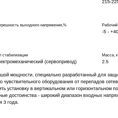
215-22
грешность выходного напряжения,%
Рабочий 
-5 - +4
п стабилизации
Масса, к
лектромеханический (сервопривод)
2.5
шой мощности, специально разработанный для защ
го чувствительного оборудования от перепадов сете
ть установку в вертикальном или горизонтальном п
вные достоинства - широкий диапазон входных напря
 3 года.