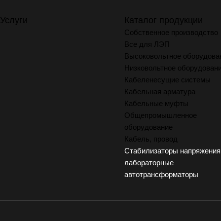
Услуги
Каталог продукции
Собственное производство
Все для ЛЭП
Высоковольтное оборудова
Низковольтное оборудован
Кабеленесущие системы
Кабельная арматура
Кабельные муфты
Общепромышленное
оборудование
Кабель, провод
Стабилизаторы напряжения
лабораторные
автотрансформаторы