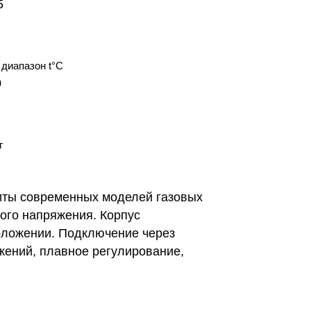
5
диапазон t°С
0
г
иты современных моделей газовых
вого напряжения. Корпус
оложении. Подключение через
жений, плавное регулирование,