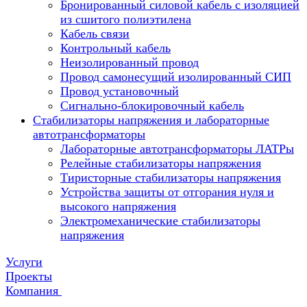
Бронированный силовой кабель с изоляцией
из сшитого полиэтилена
Кабель связи
Контрольный кабель
Неизолированный провод
Провод самонесущий изолированный СИП
Провод установочный
Сигнально-блокировочный кабель
Стабилизаторы напряжения и лабораторные
автотрансформаторы
Лабораторные автотрансформаторы ЛАТРы
Релейные стабилизаторы напряжения
Тиристорные стабилизаторы напряжения
Устройства защиты от отгорания нуля и
высокого напряжения
Электромеханические стабилизаторы
напряжения
Услуги
Проекты
Компания